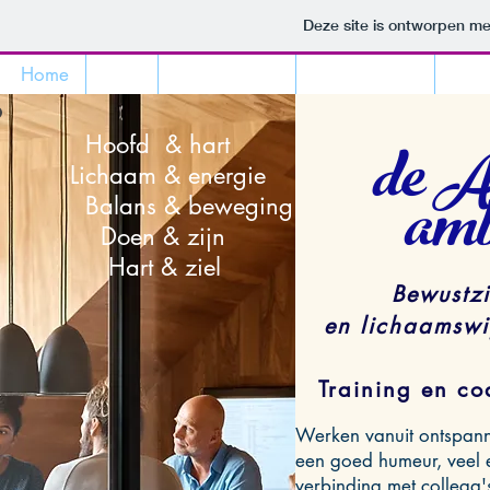
Deze site is ontworpen m
Home
Visie
Lichaamstaal
Krachtenveld
Wat
de 
Hoofd & hart
Lichaam & energie
amb
Balans & beweging
Doen & zijn
Hart & ziel
Bewustzi
en lichaamswij
Training en co
Werken vanuit ontspanni
een goed humeur, veel e
verbinding met collega's