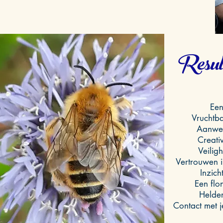
Resu
Een
Vruchtb
Aanwezi
Creativ
Veilig
Vertrouwen in
Inzich
Een flo
Helder
Contact met j